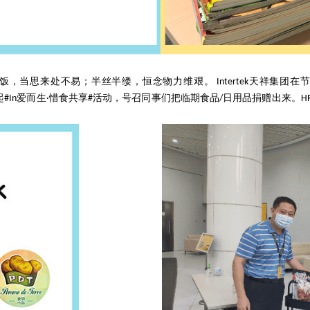
一饭，当思来处不易；半丝半缕，恒念物力维艰。 Intertek天祥集团
起#In爱而生·惜食共享#活动，号召同事们把临期食品/日用品捐赠出来。