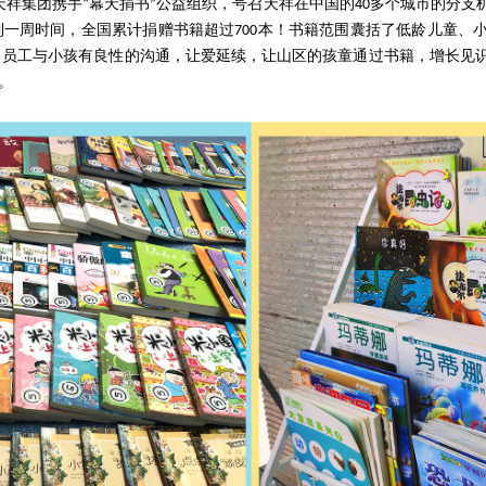
ertek天祥集团携手“幕天捐书”公益组织，号召天祥在中国的40多个城市的
一周时间，全国累计捐赠书籍超过700本！书籍范围囊括了低龄儿童、
，员工与小孩有良性的沟通，让爱延续，让山区的孩童通过书籍，增长见
。