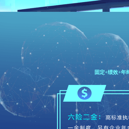
固定+绩效+年