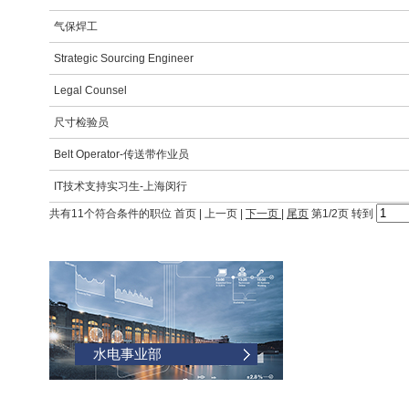
气保焊工
Strategic Sourcing Engineer
Legal Counsel
尺寸检验员
Belt Operator-传送带作业员
IT技术支持实习生-上海闵行
共有
11
个符合条件的职位
首页
|
上一页
|
下一页
|
尾页
第
1
/
2
页 转到
水电事业部