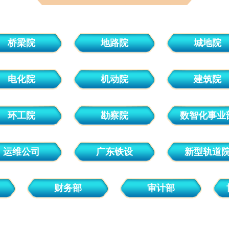
桥梁院
地路院
城地院
电化院
机动院
建筑院
环工院
勘察院
数智化事业
运维公司
广东铁设
新型轨道
财务部
审计部