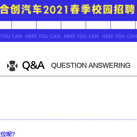
Q&A
QUESTION ANSWERING
职位呢？