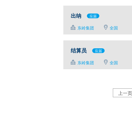
出纳
应届
东岭集团
全国
结算员
应届
东岭集团
全国
上一