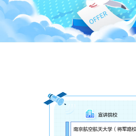
宣讲院校
南京航空航天大学（将军路