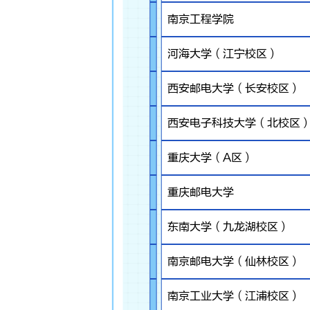
南京工程学院
河海大学（江宁校区）
西安邮电大学（长安校区）
西安电子科技大学（北校区
重庆大学（A区）
重庆邮电大学
东南大学（九龙湖校区）
南京邮电大学（仙林校区）
南京工业大学（江浦校区）