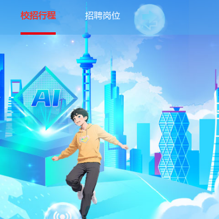
校招行程
招聘岗位